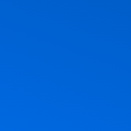
ם
ציר, חג הביכורים, חג מתן תורה. אז
בהצלחה 🇮🇱🇮🇱🇮🇱