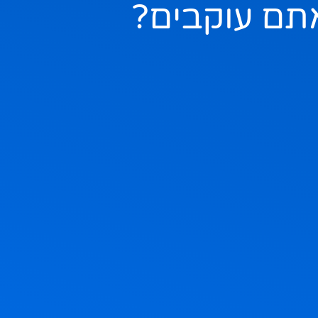
תם עוקבים?
ם
ציר, חג הביכורים, חג מתן תורה. אז
בהצלחה 🇮🇱🇮🇱🇮🇱