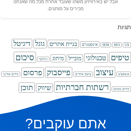
אבל יש באירוויזיון משהו שעובד אחרת מכל מה שאנחנו
מכירים על מותגים.
תגיות
גוגל
דיגיטל
בניית אתרים
אינסטגרם
SEM
SEO
UX
סיכום
טיפים
טכנולוגי
מובייל
מיתוג
ניוזלטר
עיצוב
פייסבוק
פרסום
סנאפצ'ט
עיצוב אתרים
קידום אורגני
רשתות חברתיות
תוכן
שיווק
קידום ממומן
אתם עוקבים?