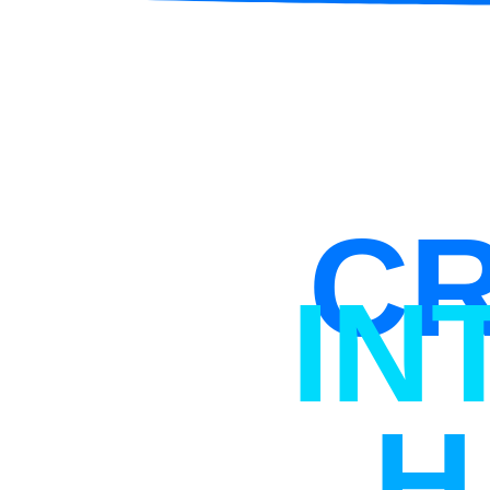
CR
IN
H