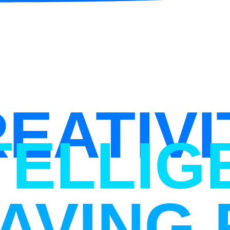
EATIVI
TELLIG
AVING 