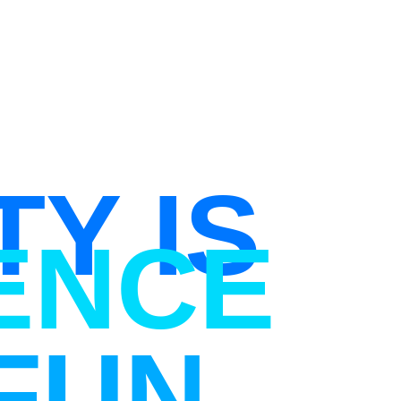
TY IS
ENCE
FUN