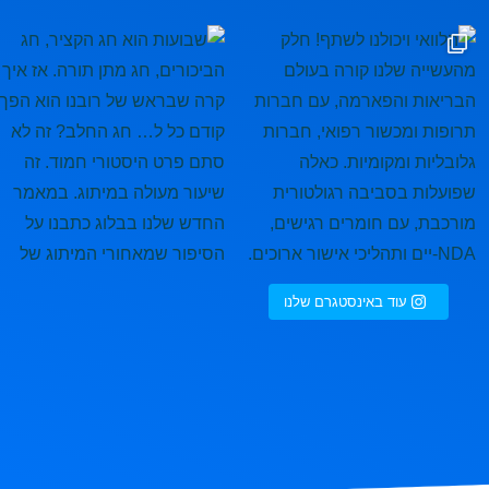
ם
ציר, חג הביכורים, חג מתן תורה. אז
בהצלחה 🇮🇱🇮🇱🇮🇱
עוד באינסטגרם שלנו