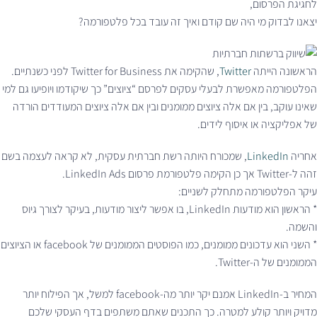
לחגיגת הפרסום,
יצאנו לבדוק מי היה שם קודם ואיך זה עובד בכל פלטפורמה?
הראשונה הייתה
Twitter
, שהקימה את Twitter for Business לפני כשנתיים.
הפלטפורמה מאפשרת לבעלי עסקים לפרסם “ציוצים” כך שיקודמו ויופיעו גם למי
שאינו עוקב, בין אם אלה ציוצים ממומנים ובין אם אלה ציוצים המעודדים הורדה
של אפליקציה או איסוף לידים.
אחריה
LinkedIn
, שמכורח היותה רשת חברתית עסקית, לא קראה לעצמה בשם
זהה ל-Twitter אך כן הקימה פלטפורמת פרסום LinkedIn Ads.
עיקר הפלטפורמה מתחלק לשניים:
* הראשון הוא מודעות LinkedIn, בו אפשר ליצור מודעות, בעיקר לצורך גיוס
והשמה.
* השני הוא עדכונים ממומנים, כמו הפוסטים הממומנים של facebook או הציוצים
הממומנים של ה-Twitter.
המחיר ב-LinkedIn אמנם יקר יותר מה-facebook למשל, אך הפילוח יותר
מדויק ויותר קולע למטרה. כך התכנים שאתם משתפים בדף העסקי שלכם