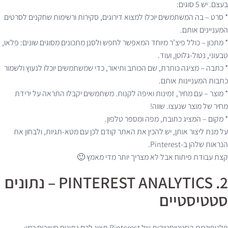
בעצם. יש 5 סוגים:
* סרט – בה המשתמשים יוכלו למצוא דירוגים, סקירות ורשימות שחקנים לסרטים
המעניינים אותם.
* מתכון – כולל פיצ’ר מיוחד המאפשר לחפש ולסנן מתכונים מסוגים שונים: פלאו,
טבעוני, נטול-גלוטן, ועוד.
* כתבה – מציגה כותרת, שם הכותב ותיאור, כדי שמשתמשים יוכלו לנעוץ ולשמור
כתבות המעניינות אותם.
* מוצר – עם מחיר, זמינות ואיפה לקנות. משתמשים יקבלו התראה על ירידת
מחיר של מוצר שנעצו. שווה!
* מקום – המציג כתובת, מפה ומספר טלפון.
על מנת ליצור אותן, יש להכין את האתר קודם לכן עם מטא-תגיות, ולבחון את
הנראות שלהן ב-Pinterest.
קצת עבודת פיתוח אבל לא מצריך יותר מדי מאמץ 🙂
2. PINTEREST ANALYTICS – נתונים
סטטיסטיים
פלטפורמת הסטטיסטיקות של Pinterest תציג לכם נתונים חשובים כמו: