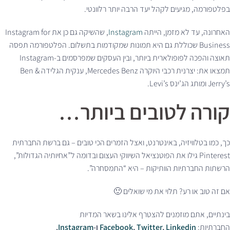
בפלטפורמה, מגיעים לקהל יעד הרבה יותר רלוונטי.
האחרונה, עד לא מזמן, הייתה
Instagram
, שהשיקה גם כן את Instagram for
Business שכוללת גם היא תמונות שמקודמות בתשלום. הפלטפורמה תפסה
תאוצה והפכה לפופולארית ביותר, ובין העסקים שמפרסמים ב-Instagram
תמצאו את: יצרנית רכבי היוקרה Mercedes Benz, ענקית הגלידה Ben &
Jerry’s ומותג הג’ינס Levi’s.
קורה לטובים ביותר…
כך, כמו בטלוויזיה, באינטרנט, ואצל הזמרים הכי טובים – גם ברשת החברתית
Pinterest גילו את הפוטנציאל השיווקי העצום ובדומה ל”אחיותיה הגדולות”,
הרשתות החברתיות הוותיקות – היא “התמסחרה”.
אם זה טוב או רע? תלוי את מי שואלים 🙂
בינתיים, אתם מוזמנים להצטרף אלינו בשאר המדיות
החברתיות:
Linkedin
,
Twitter
,
Facebook
ו-
Instagram
.