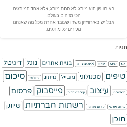
האירוויזיון הוא מותג. לא סתם מותג, אלא אחד המותגים
הכי מזוהים בעולם.
אבל יש באירוויזיון משהו שעובד אחרת מכל מה שאנחנו
מכירים על מותגים.
תגיות
גוגל
דיגיטל
בניית אתרים
אינסטגרם
SEM
SEO
UX
סיכום
טיפים
טכנולוגי
מובייל
מיתוג
ניוזלטר
עיצוב
פייסבוק
פרסום
סנאפצ'ט
עיצוב אתרים
רשתות חברתיות
שיווק
קידום אורגני
קידום ממומן
תוכן