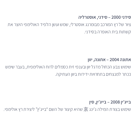
סידני 2000 – סידני, אוסטרליה
ציור של רץ המורכב מבומרנג אוסטרלי, שמש ועשן הלפיד האולימפי היוצר את
קשתות בית האופרה בסידני.
אתונה 2004 – אתונה, יוון
שימוש צבע הכחול מדגל יוון ובענפי זית כסמלים לרוח האולימפית, בעבר שימש
ככתר למנצחים בתחרויות ידידות ביוון העתיקה.
בייג’ין 2008 – בייג’ין, סין
שימוש בצורת המילה ג’ינג 京 שהיא קיצור של השם “בייג’ין” ליצירת רץ אולימפי.