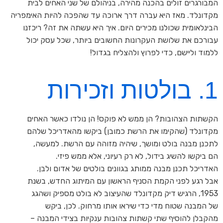
המבורגרים זולים בהכנה מהירה, בניהולם של שני האחים לבית
מקדונלד. מאז היא עברה דרך ארוכה עד שהפכה להיות האימפריה
הבינלאומית שכולנו מכירים היום. איך היא עשתה את זה? ריכזנו
עבורכם את שלושת העקרונות החשובים ביותר, שכל עסק יכול
ללמוד וליישם, כדי לפרוץ ולהצליח בגדול!
1. בולטות וזכירות
הקשתות הצהובות? הן ממש לא פוקס! הן נולדו כאשר האחים
מקדונלד (שהקימו את הרשת כמובן) ביקשו מהאדריכל שלהם
לתכנן מבנה בולט ומושך, שיהיה מזוהה עם הרשת. למעשה,
הם ביקשו להשיג בידול, לא רק רעיוני, אלא ממש פיזי.
האדריכל תכנן מבנה ממותג בגוונים בולטים של אדום ולבן.
אבל רגע לפני הקמת הסניף הראשון עם המיתוג החדש, בשנת
1953, הרגיש דיק מקדונלד שהעיצוב לא בולט מספיק ושהגג
של המבנה שטוח מדי כדי שיראו אותו מרחוק. לכן, ביקש
מהקבלן להוסיף שתי קשתות צהובות ענקיות בצידי המבנה –