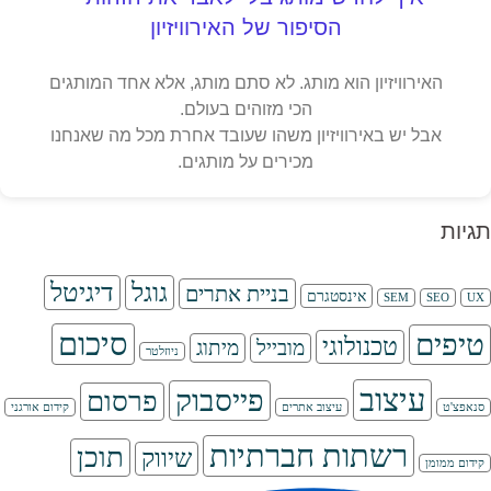
הסיפור של האירוויזיון
האירוויזיון הוא מותג. לא סתם מותג, אלא אחד המותגים
הכי מזוהים בעולם.
אבל יש באירוויזיון משהו שעובד אחרת מכל מה שאנחנו
מכירים על מותגים.
תגיות
גוגל
דיגיטל
בניית אתרים
אינסטגרם
SEM
SEO
UX
סיכום
טיפים
טכנולוגי
מובייל
מיתוג
ניוזלטר
עיצוב
פייסבוק
פרסום
סנאפצ'ט
עיצוב אתרים
קידום אורגני
רשתות חברתיות
תוכן
שיווק
קידום ממומן