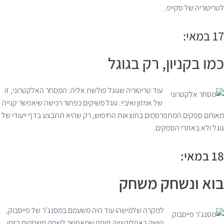
לטריטוריה של סקייפ.
17 במאי:
כמו בקניון, רק בגוגל
עוד טריטוריה שגוגל פולשת אליה: המסחר האלקטרוני, זו
של אמזון ואיביי. גוגל משיקים כפתור רכישה שיאפשר קנייה
מאותם ספקים המתפרסמים בתוצאות החיפוש, רק שהיא תתבצע בדף ייעודי של
גוגל ולא באתרי הספקים.
18 במאי:
בוא ונשחק משחק
למקרה שלמישהו עוד היה משעמם במסנג’ר של פייסבוק,
הושק באפליקצייה תוסף שמאפשר לשחק משחקים בזמן