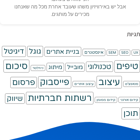
אבל יש באירוויזיון משהו שעובד אחרת מכל מה שאנחנו
מכירים על מותגים.
תגיות
גוגל
דיגיטל
בניית אתרים
אינסטגרם
SEM
SEO
UX
סיכום
טיפים
טכנולוגי
מובייל
מיתוג
ניוזלטר
עיצוב
פייסבוק
פרסום
סנאפצ'ט
עיצוב אתרים
רשתות חברתיות
שיווק
קידום אורגני
קידום ממומן
תוכן