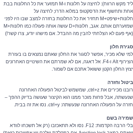
ליד מקש הרווח): לחיצה על חלונות ו-M תמזער את כל החלונות בבת
אחת ותחשוף את הדסקטופ במלוא הדרו; לחיצה על
חלונות+שיפט+M תחזיר את כל החלונות בחזרה למצב שבו היו לפני
שמזערתם אותם. אגב, חלונות+D עושה אותה פעולה כמו חלונות+M
(אף פעם לא הצלחתי להבין מה ההבדל. אם מישהו יודע, צרו קשר!)
סגירת חלון
למי שלא מכיר, אפשר לסגור את החלון שאתם נמצאים בו בעזרת
הצירוף Alt ו-F4. אל דאגה, אם לא שמרתם את השינויים האחרונים
יצוץ החלון הקטן ששואל אתכם אם לשמור.
ביטול וחזרה
רובנו מכירים את ctrl+z, שמשמש לביטול הפעולה האחרונה
שנעשתה, אבל פחות מוכר ממנו הוא הקיצור שעושה בדיוק ההפך –
חזרה על הפעולה האחרונה שנעשתה: ctrl+y. נסו את זה בבית.
שמירה בשם
בלי הרבה הקדמות: F12. נסו ולא תתאכזבו (רק אל תשכחו לוודא
שאתם במצב function lock, אם במקלדת שלכם יש אפשרות כזאת).