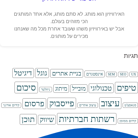
האירוויזיון הוא מותג. לא סתם מותג, אלא אחד המותגים
הכי מזוהים בעולם.
אבל יש באירוויזיון משהו שעובד אחרת מכל מה שאנחנו
מכירים על מותגים.
תגיות
גוגל
דיגיטל
בניית אתרים
אינסטגרם
SEM
SEO
UX
סיכום
טיפים
טכנולוגי
מובייל
מיתוג
ניוזלטר
עיצוב
פייסבוק
פרסום
סנאפצ'ט
עיצוב אתרים
קידום אורגני
רשתות חברתיות
תוכן
שיווק
קידום ממומן