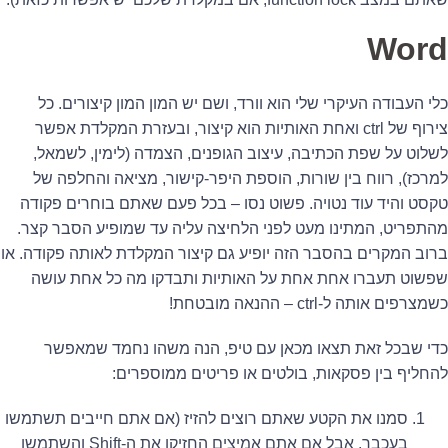
Word
כלי העבודה העיקרי שלי הוא וורד, ושם יש המון המון קיצורים. כל
צירוף של ctrl ואחת האותיות הוא קיצור, ובעזרת המקלדת אפשר
לשלוט על שפת הכתיבה, עיצוב הגופנים, הצמדה (לימין, לשמאל,
למרכז), רווח בין שורות, הוספת היפר-קישור, מציאה והחלפה של
טקסט והיד עוד נטויה. פשוט נסו – בכל פעם שאתם בוחרים פקודה
מהתפריט, המתינו מעט לפני הלחיצה עליה עד שמופיע הסבר קצר.
ברוב המקרים בהסבר הזה יופיע גם קיצור המקלדת לאותה פקודה. או
שפשוט תעברו אחת אחת על האותיות ותבדקו מה כל אחת עושה
כשמצרפים אותה ל-ctrl – ההנאה מובטחת!
כדי שבכל זאת תצאו מכאן עם טיפ, הנה משהו נחמד שמאפשר
להחליף בין פסקאות, בולטים או פריטים ממוספרים:
סמנו את הקטע שאתם רוצים להזיז (אם אתם חייבים תשתמשו
בעכבר, אבל אם אתם אמיצים החזיקו את ה-Shift והשתמשו