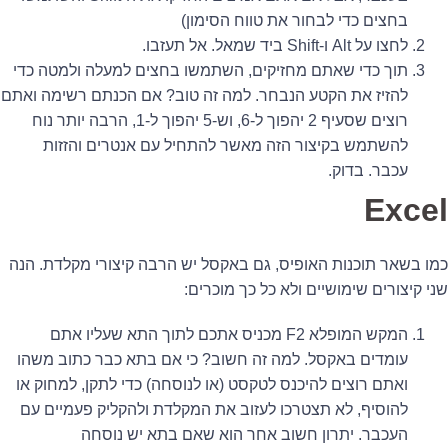
בחצים כדי לבחור את טווח הסימון)
לחצו על Alt ו-Shift ביד שמאל. אל תעזבו.
תוך כדי שאתם מחזיקים, השתמשו בחצים למעלה ולמטה כדי
להזיז את הקטע הנבחר. למה זה טוב? אם הכנתם רשימה ואתם
רוצים שסעיף 2 יהפוך ל-6, וש-5 יהפוך ל-1, הרבה יותר נוח
להשתמש בקיצור הזה מאשר להתחיל עם אנטרים והזזות
עכבר. בדוק.
Excel
כמו בשאר תוכנות האופיס, גם באקסל יש הרבה קיצורי מקלדת. הנה
שני קיצורים שימושיים ולא כל כך מוכרים:
המקש המופלא F2 מכניס אתכם לתוך התא שעליו אתם
עומדים באקסל. למה זה חשוב? כי אם בתא כבר כתוב משהו
ואתם רוצים להיכנס לטקסט (או לנוסחה) כדי לתקן, למחוק או
להוסיף, לא תצטרכו לעזוב את המקלדת ולהקליק פעמיים עם
העכבר. יתרון חשוב אחר הוא שאם בתא יש נוסחה