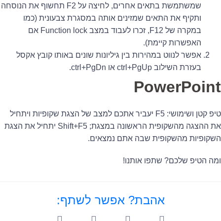
שמשתמשת בתאים אחרים, לחיצה על F2 תחשוף את הנוסחה
ותקיף את התאים שמזינים אותה במסגרת צבעונית (כמו
במקרה של F12, זכרו לעבוד במצב Function lock אם
האפשרות קיימת).
אפשר לנווט במהירות בין גיליונות שונים באותו קובץ אקסל
בעזרת השילוב ctrl+PgUp או ctrl+PgDn.
PowerPoint
טיפ קטן ושימושי: F5 יעביר אתכם למצב של הצגת שקופיות ויתחיל
את ההצגה מהשקופית הראשונה במצגת; Shift+F5 יתחיל את הצגת
השקופיות מהשקופית שבה אתם נמצאים.
ומה הטיפ שלכם? שתפו אותנו!
אהבת? אפשר לשתף: