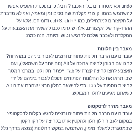
undo ולא מסתדרים בלי העכבר? חבל, כי בתוכנות האופיס אפשר
להשתמש בהמון קיצורי מקלדת שחוסכים זמן ומאמץ, ואני לא מדברת
על הקיצורים למתחילים, כמו ctrl+S, ctrl+P ודומיהם, אלא על
ההרד-קור של הקיצורים, אלה שיגרמו לכם להשאיר את האצבעות על
המקלדת ולעכבר שלכם להרגיש נטוש ומיותר. הנה כמה:
מעבר בין חלונות
עובדים עם הרבה חלונות פתוחים ורוצים לעבור ביניהם במהירות?
לחצו עם הבוהן לחיצה ארוכה על Alt (נוח יותר על השמאלי), ועם
האצבע לחצו לחיצה קצרה על Tab. ייפתח חלון קטן במרכז המסך
שבו תראו את כל החלונות הפתוחים ותוכלו לעבור ביניהם על ידי
לחיצות נוספות על Tab. כדי להישאר בחלון הרצוי שחררו את ה-Alt
כשאתם מגיעים לחלון המבוקש.
מעבר מהיר לדסקטופ
עובדים עם הרבה חלונות פתוחים ורוצים להגיע בקלות לדסקטופ?
במקום לעבור חלון חלון ולהקטין אותו בלחיצה על הקו הקטן
שבמסגרת למעלה מימין, השתמשו במקש החלונות (נמצא בדרך כלל