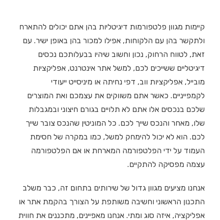
קיימות מגוון פלטפורמות דיגיטליות בהן אתם יכולים להתארח
ולתקשר בהן עם הלקוחות, אפילו למכור בהן באופן ישיר. עם
זאת, לטווח הרחוק, נכון וחשוב שיהיו בבעלותכם נכסים
דיגיטליים ששייכים לכם, למשל אתר אינטרנט, אפליקציות
מובייל, אפליקציות ווב, דפי נחיתה או מיניסייט ייעודי
לקמפייניים. כאשר אתם משווקים את עצמכם ואת המוצרים
שלכם בנכסים אלו אתם לא תלויים בגורם חיצוני ובמגבלות
שלו, מאחר והנכס שייך לכם. כל המוניטין שהנכס צובר שייך
לכם. הוא לא יכול להימחק למשל, כמו במקרה של חסימת
העמוד על ידי הפלטפורמה המארחת או אם הפלטפורמה
עצמה מפסיקה להתקיים.
אנחנו מציעים מגוון גדול של שירותים בתחום זה, כבר משלב
התכנון הראשוני וחשיבה משותפת על הצורך בהקמת אתר או
אפליקציה, איזה סוג ומתי. אנחנו מאפיינים, מתכננים את חווית