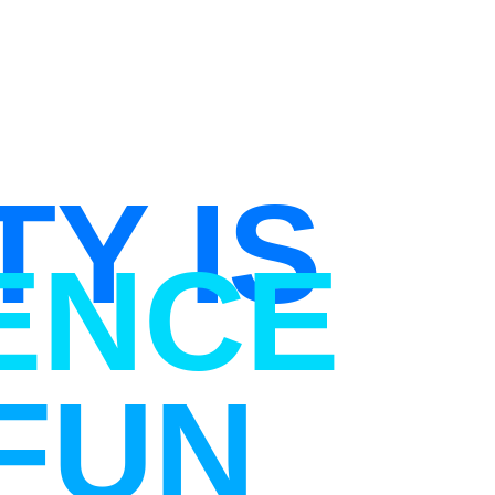
TY IS
ENCE
FUN