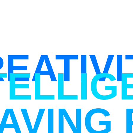
EATIVI
TELLIG
AVING 