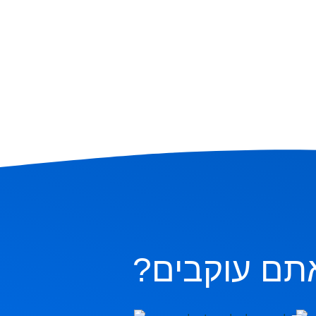
תם עוקבים?
ם
ציר, חג הביכורים, חג מתן תורה. אז
בהצלחה 🇮🇱🇮🇱🇮🇱