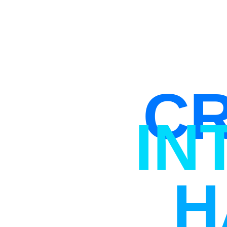
CR
IN
H