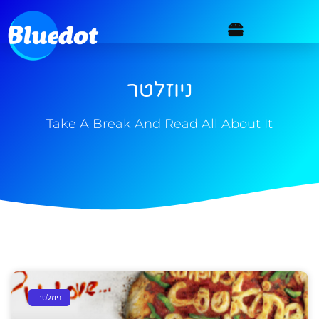
ניוזלטר
Take A Break And Read All About It
ניוזלטר