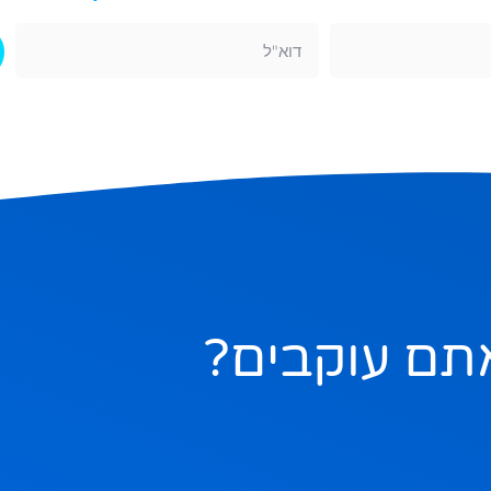
תם עוקבים?
ם
ציר, חג הביכורים, חג מתן תורה. אז
בהצלחה 🇮🇱🇮🇱🇮🇱