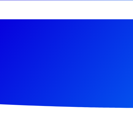
03-
5594746