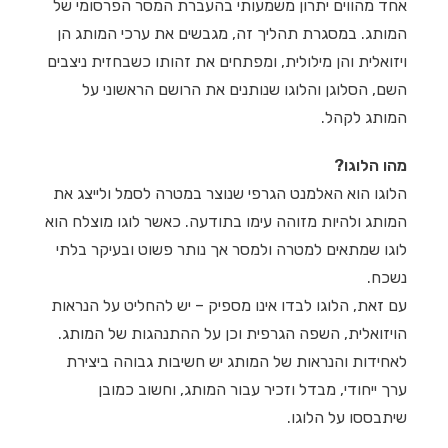
אחד מהווים יתרון משמעותי בהעברת המסר הפרסומי של
המותג. במסגרת תהליך זה, מגבשים את ערכי המותג הן
ויזואלית והן מילולית, ומפתחים את זהותו כשבחזית ניצבים
השם, הסלוגן והלוגו שנותנים את הרושם הראשוני על
המותג לקהל.
מהו הלוגו?
הלוגו הוא האלמנט הגרפי שנוצר במטרה לסמל ולייצג את
המותג ולהיות מזוהה עימו בתודעה. כאשר לוגו מוצלח הוא
לוגו שמתאים למטרה ולמסר אך נותר פשוט ובעיקר בלתי
נשכח.
עם זאת, הלוגו לבדו אינו מספיק – יש להחליט על הנראות
הויזואלית, השפה הגרפית וכן על ההתנהגות של המותג.
לאחידות והנראות של המותג יש חשיבות גבוהה ביצירת
ערך ייחודי, מבדל וזכיר עבור המותג, וחשוב כמובן
שיתבססו על הלוגו.