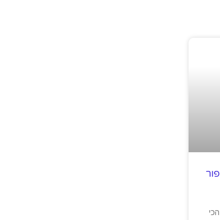
ור
הכי