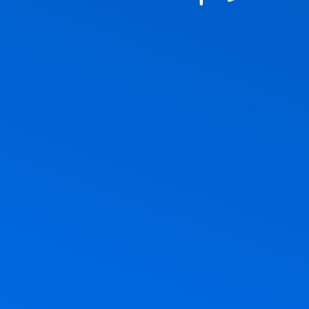
ם
ציר, חג הביכורים, חג מתן תורה. אז
בהצלחה 🇮🇱🇮🇱🇮🇱