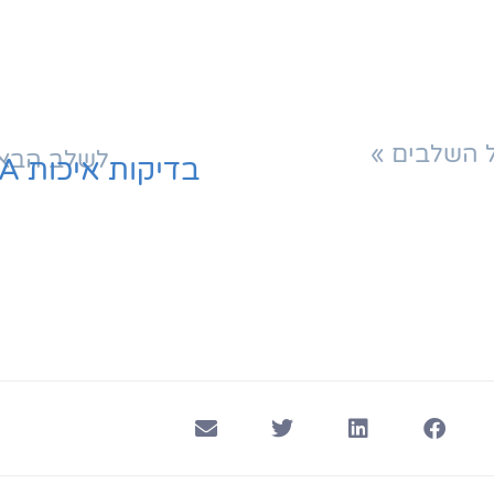
עבורכם.
 השלבים »
לשלב הבא 
בדיקות איכות QA