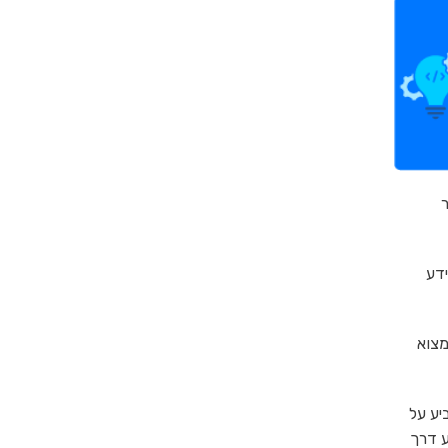
ידע
מצוא
יע על
ע דרך