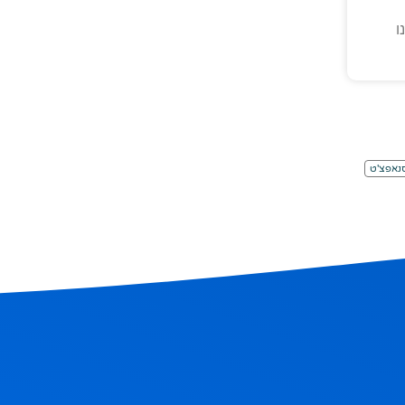
ו
נאפצ'ט