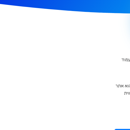
מוד
הוא אתר
ית