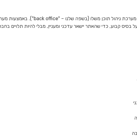
נוסף להתאמת האתר לגולשים שונים, זכרו גם שכל אתר אינטרנט צריך מערכת ניהול תוכן משלו (בשפה שלנו – "k office
בסיס קבוע, כדי שהאתר יישאר עדכני ומעניין, מבלי להיות תלויים בחבר
אל תתנו למערכת ניהול התוכן להפחיד אתכם! אם
י
במהלך ההסבר על ניהול התכנים של האתר אתם
נתקלים בפעולה שאתם מרגישים שלא תצליחו לבצע
ה
לבדכם, בקשו מהחברה האחראית על בניית האתר
לעדכן את המערכת כך שתהיה קלה ונוחה יותר
בה