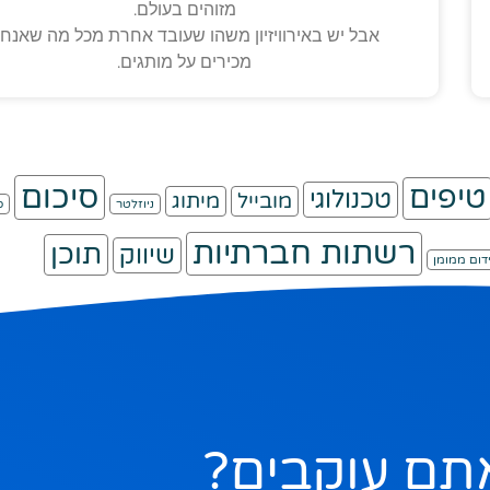
מזוהים בעולם.
אבל יש באירוויזיון משהו שעובד אחרת מכל מה שאנחנ
מכירים על מותגים.
סיכום
טיפים
טכנולוגי
מובייל
מיתוג
ניוזלטר
ס
רשתות חברתיות
תוכן
שיווק
דום ממומן
תם עוקבים?