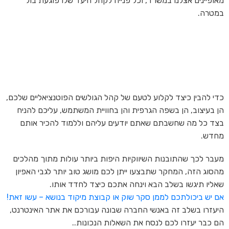
מאופיינים אצלנו במשרד, וכל פנייה לקהל היעד שלו פוגעת בול
במטרה.
כדי להבין כיצד לקלוע לטעם של קהל הגולשים הפוטנציאליים שלכם,
הן בעיצוב, הן בשפה הגרפית והן בחוויית המשתמש, עליכם להניח
בצד כל מה שחשבתם שאתם יודעים עליהם וללמוד להכיר אותם
מחדש.
מעבר לכך שהתובנות השיווקיות היפות ביותר עולות מתוך מהלכים
מהסוג הזה, המחקר שתבצעו ייתן לכם מושג טוב יותר לגבי האפיון
שאליו תיגשו בשלב הבא וינחה אתכם כיצד לחדד אותו.
אם יש ביכולתכם לממן סקר שוק או קבוצת מיקוד בנושא – עשו זאת!
היעזרו בשלב זה באנשי החברה שבונה עבורכם את אתר האינטרנט,
הם כבר יעזרו לכם לנסח את השאלות הנכונות..