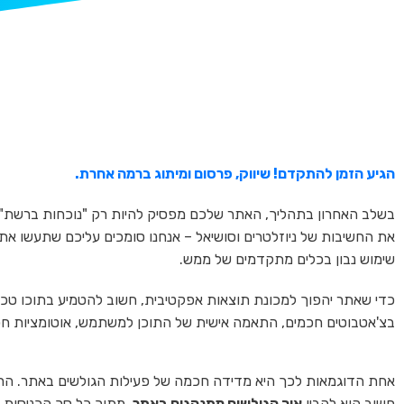
הגיע הזמן להתקדם! שיווק, פרסום ומיתוג ברמה אחרת.
בשלב האחרון בתהליך, האתר שלכם מפסיק להיות רק "נוכחות ברשת" ו
את החשיבות של ניוזלטרים וסושיאל – אנחנו סומכים עליכם שתעשו א
שימוש נבון בכלים מתקדמים של ממש.
כדי שאתר יהפוך למכונת תוצאות אפקטיבית, חשוב להטמיע בתוכו טכנו
בצ'אטבוטים חכמים, התאמה אישית של התוכן למשתמש, אוטומציות חכמ
אחת הדוגמאות לכך היא מדידה חכמה של פעילות הגולשים באתר. הר
חשוב הוא להבין
איך הגולשים מתנהגים באתר
. מתוך כל סך הכניסות