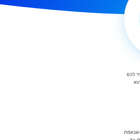
ר לכם
וא
 שבאמת
ו עד