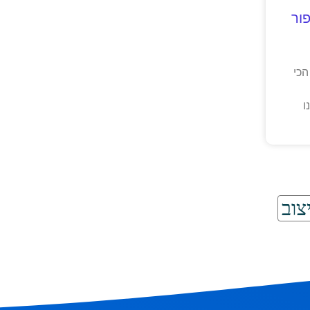
ור
הכי
ו
צוב