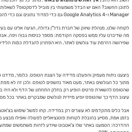
Manager ו-Google Analytics 4 גם כדי למדוד נתונים וגם כדי להפיק מהם תובנות אסטרטגיות שיכולות לשפר את הביצועים ולמקסם את ההמרות.
לקוחה שלנו, מנהלת שיווק של חברת נדל"ן גדולה, הגיעה אלינו עם בע
מה שדיברנו עליו ממש בפסקה הקודמת: מספר כניסות גבוה ויפה, א
שפירושה הזרמת עוד גולשים לאתר, היא הפתרון להגדלת כמות הלידי
ביצענו ניתוח מעמיק והפעלנו מדידה על הצגת הטופס. כלומר, מדדנו כ
מתוך כל הגולשים באתר, מעט מאוד נחשפים לטופס. ולכן זה לא מפתי
שהטופס להשארת פרטים הופיע רק בחלק התחתון של הדף ולא היה בול
עיצוב הדף כך שהטופס יופיע מיידית לגולשים שמבקרים באתר בכל מסך וב
בזמן אמת, מסייע בהובלת לקוחות פוטנציאליים לפעולה ואפילו מבצע 
ההדרכה: הטמענו באתר שלו צ'אטבוט שיודע לזהות משתמשים שמתעניינ