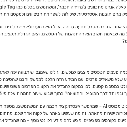
לתוכן החשוב? האם יש הבדל משמעותי בין מובייל לדסקטופ? לשאלות כאלה אנחנו מתכוונים
יה: אתר החברה מקבל תנועה גבוהה, אבל הוא כמעט ולא מייצר לידים. זה
בל מה שבאמת חשוב הוא ההתנהגות של הגולשים. האם הגדלת תקציב הפ
ם?
מה פעמים הטפסים מוצגים לגולשים. וגילינו שאמנם יש תנועה יפה לאתר
ע שלא משאירים פרטים. עם המידע הזה הלכנו לממשק והבנו שהסיבה ל
ט במסכים קטנים. לכן במקום להגדיל את תקציב הפרסום פשוט שינינו
מיוחד דרך המובייל. והתוצאה? בתוך שבוע שיעור ההמרות עלה פי 3!. 😎
אבל כלים מתקדמים לא עוצרים רק במדידה. קחו למשל שימוש בצ'אטבוט מבוסס AI – שמאפשר אינטראקציה חכמה עם המשתמשים,
מכירות ישירות מהאתר. זה מה שעשינו באתר של לקוח אחר שלנו, מתחום
ים בקורסים ספציפיים ומציע להם מידע רלוונטי נוסף – מה שהגדיל את