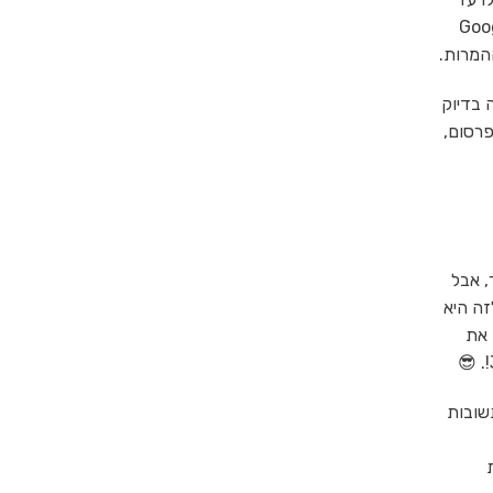
 ב'מדידה חכמה', ומשתמשים בכלים כמו Google Tag
 בדיוק
רסום,
, אבל
זה היא
 את
 מספק תשובות