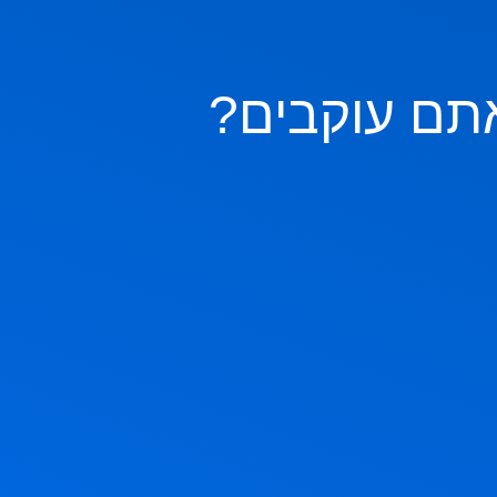
תם עוקבים?
ם
ציר, חג הביכורים, חג מתן תורה. אז
בהצלחה 🇮🇱🇮🇱🇮🇱